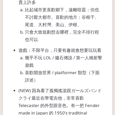
貴上許多
比起城市更喜歡鄉下，遠離喧囂；但也
不討厭大都市。喜歡的地方：谷根千、
尾道、大村灣、美山、伊根、
只會大致規劃想去哪裡，完全不排行程
也可以
遊戲：不限平台，只要有趣就會想要玩玩看
幾乎不玩 LOL / 爐石傳說 / 第一人稱射擊
遊戲
喜歡開放世界 / platformer 類型（下面
詳述）
(NEW) 因為看了孤獨搖滾跟ガールズバンド
クライ最近在學電吉他，非常喜歡
Telecaster 的外型跟音色。有一把 Fender
made in Japan 的 1950’s traditinal