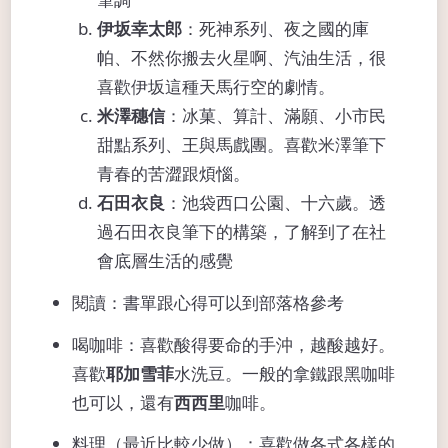
伊坂幸太郎
：死神系列、夜之國的庫
帕、不然你搬去火星啊、汽油生活，很
喜歡伊坂這種天馬行空的劇情。
米澤穗信
：冰菓、算計、滿願、小市民
甜點系列、王與馬戲團。喜歡米澤筆下
青春的苦澀跟煩惱。
石田衣良
：池袋西口公園、十六歲。透
過石田衣良筆下的構築，了解到了在社
會底層生活的感覺
閱讀：書單跟心得可以到部落格參考
喝咖啡：喜歡酸得要命的手沖，越酸越好。
喜歡
耶加雪菲
水洗豆。一般的拿鐵跟黑咖啡
也可以，還有
西西里
咖啡。
料理（最近比較少做）：喜歡做各式各樣的