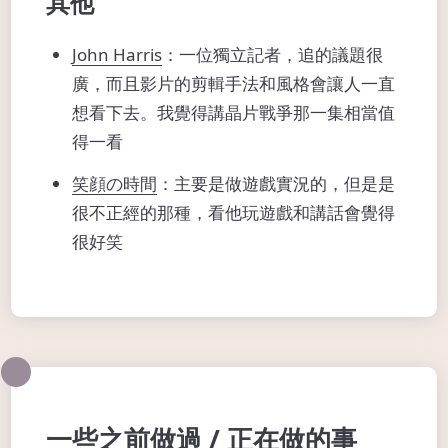
其他
John Harris
：一位獨立記者，追的議題很
廣，而且影片的剪輯手法和風格會讓人一直
想看下去。我覺得講晶片戰爭那一集相當值
得一看
笑顔の時間
：主要是做遊戲實況的，但是是
很不正經的那種，看他玩遊戲和講話會覺得
很好笑
一些之前做過 / 正在做的事